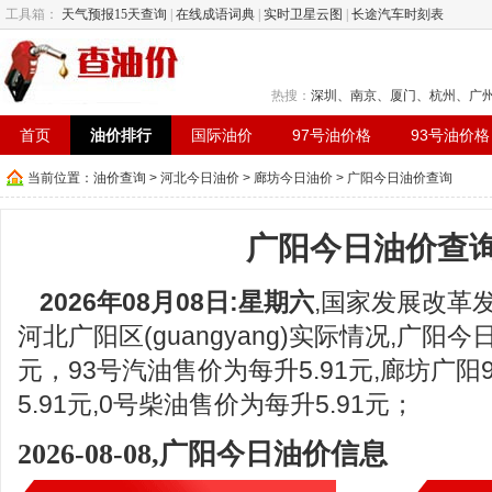
工具箱：
天气预报15天查询
|
在线成语词典
|
实时卫星云图
|
长途汽车时刻表
热搜：
深圳
、
南京
、
厦门
、
杭州
、
广
首页
油价排行
国际油价
97号油价格
93号油价格
当前位置：
油价查询
>
河北今日油价
>
廊坊今日油价
> 广阳今日油价查询
广阳今日油价查
2026年08月08日:星期六
,国家发展改革
河北广阳区(guangyang)实际情况,广阳今
元，93号汽油售价为每升5.91元,廊坊广
5.91元,0号柴油售价为每升5.91元；
2026-08-08,广阳今日油价信息