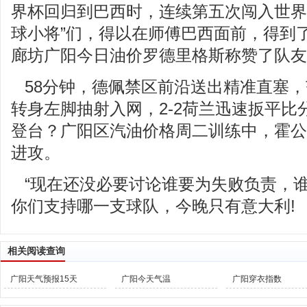
界杯回归到巴西时，连续第五次闯入世界
球小将”们，得以在师傅巴西面前，得到
廊坊广阳今日油价罗德里格斯称赞了队友，&
58分钟，德佩禁区前沿送出精准直塞
转身左脚抽射入网，2-2荷兰迅速扳平比
登台？广阳区汽油价格周二训练中，霍公
进攻。
“现在还没必要讨论谁要为失败负责，
你们支持哪一支球队，今晚只有意大利!
相关阅读查询
广阳天气预报15天
广阳今天气温
广阳穿衣指数