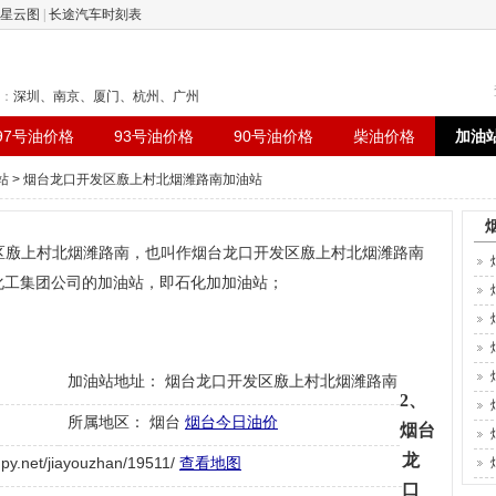
星云图
|
长途汽车时刻表
：
深圳
、
南京
、
厦门
、
杭州
、
广州
97号油价格
93号油价格
90号油价格
柴油价格
加油
站
> 烟台龙口开发区廒上村北烟潍路南加油站
区廒上村北烟潍路南，也叫作烟台龙口开发区廒上村北烟潍路南
中国石油化工集团公司的加油站，即石化加加油站；
加油站地址： 烟台龙口开发区廒上村北烟潍路南
2、
所属地区： 烟台
烟台今日油价
烟台
龙
net/jiayouzhan/19511/
查看地图
口